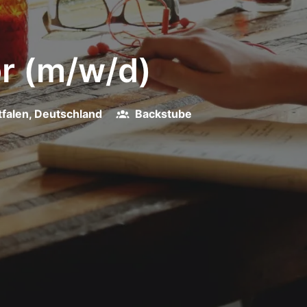
r (m/w/d)
falen
,
Deutschland
Backstube