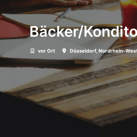
Bäcker/Kondito
vor Ort
Düsseldorf
,
Nordrhein-West