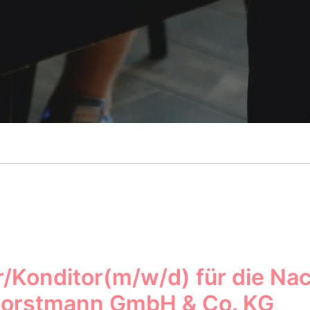
/Konditor(m/w/d) für die Nac
horstmann GmbH & Co. KG